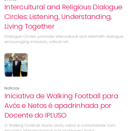
Intercultural and Religious Dialogue
Circles: Listening, Understanding,
Living Together
Dialogue Circles promote intercultural and interfaith dialogue,
encouraging inclusion, critical ref…
Notícias
Iniciativa de Walking Football para
Avós e Netos é apadrinhada por
Docente do IPLUSO
O Walking Football reuniu avós, netos e comunidade num
encontro intergeracional que promoveu inclus…