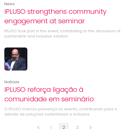
News
IPLUSO strengthens community
engagement at seminar
IPLUSO took part in the event, contributing to the discussion of
sustainable and inclusive solution…
Notícias
IPLUSO reforça ligação à
comunidade em seminário
O IPLUSO marcou presença no evento, contribuindo para o
debate de soluções sustentáveis e inclusiva…
1
2
3