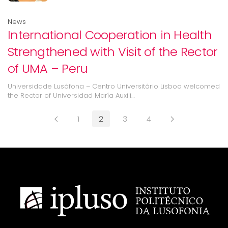
News
International Cooperation in Health
Strengthened with Visit of the Rector
of UMA – Peru
Universidade Lusófona – Centro Universitário Lisboa welcomed
the Rector of Universidad María Auxili…
1
2
3
4