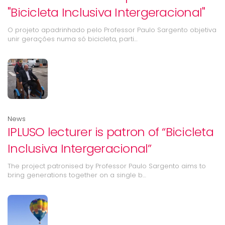
"Bicicleta Inclusiva Intergeracional"
O projeto apadrinhado pelo Professor Paulo Sargento objetiva
unir gerações numa só bicicleta, parti…
News
IPLUSO lecturer is patron of “Bicicleta
Inclusiva Intergeracional”
The project patronised by Professor Paulo Sargento aims to
bring generations together on a single b…