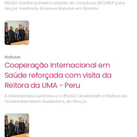
IPLUSO acolhe primeira reunião do consórcio BICOREP para
lançar mestrado Erasmus Mundus em Bioinfor…
Notícias
Cooperação Internacional em
Saúde reforçada com visita da
Reitora da UMA - Peru
A Universidade Lusófona e o IPLUSO receberam a Reitora da
Universidad María Auxiliadora, do Peru, p…