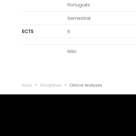
Português
Semestral
ECTS
5
Não
Início
Disciplines
Clinical Analyses