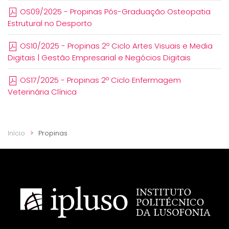
OS09/2025 - Propinas Pós-Graduação Osteopatia
Estrutural no Desporto
OS10/2025 - Propinas 2º Ciclo Artes Visuais e Media
Digitais | Gestão Empresarial e Negócios Digitais
OS17/2025 - Propinas 2º Ciclo Enfermagem
Veterinária Clínica
Início
Propinas