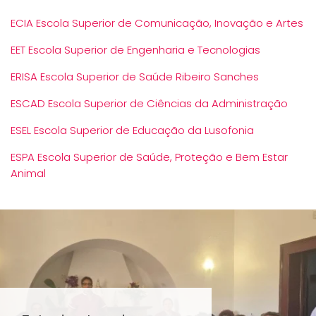
ECIA Escola Superior de Comunicação, Inovação e Artes
EET Escola Superior de Engenharia e Tecnologias
ERISA Escola Superior de Saúde Ribeiro Sanches
ESCAD Escola Superior de Ciências da Administração
ESEL Escola Superior de Educação da Lusofonia
ESPA Escola Superior de Saúde, Proteção e Bem Estar
Animal