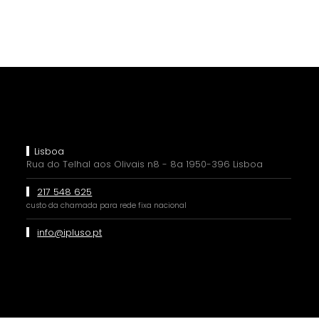
Lisboa
Rua do Telhal aos Olivais n8 - 8a 1950-396 Lisboa
217 548 625
custo da chamada para rede fixa nacional
info@ipluso.pt