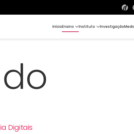
Início
Ensino
Instituto
Investigação
Medi
ado
a Digitais