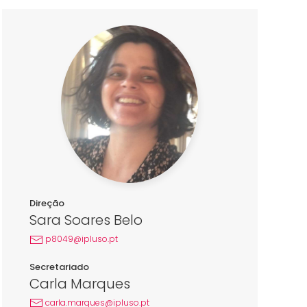
Direção
Sara Soares Belo
p8049@ipluso.pt
Secretariado
Carla Marques
carla.marques@ipluso.pt