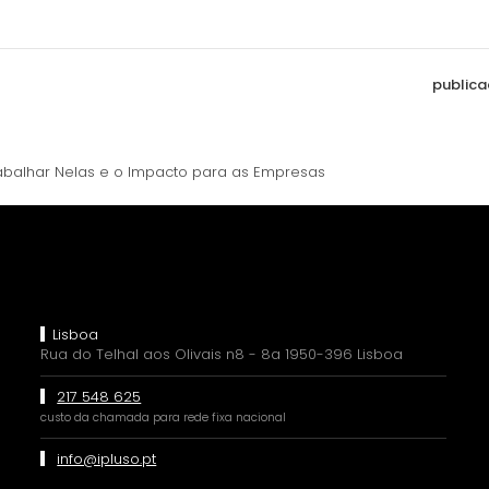
publica
rabalhar Nelas e o Impacto para as Empresas
Lisboa
Rua do Telhal aos Olivais n8 - 8a 1950-396 Lisboa
217 548 625
custo da chamada para rede fixa nacional
info@ipluso.pt