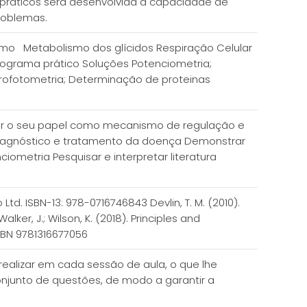
 práticos será desenvolvida a capacidade de
roblemas.
smo Metabolismo dos glícidos Respiração Celular
rograma prático Soluções Potenciometria;
ofotometria; Determinação de proteinas
der o seu papel como mecanismo de regulação e
diagnóstico e tratamento da doença Demonstrar
ometria Pesquisar e interpretar literatura
 Ltd. ISBN-13: 978-0716746843 Devlin, T. M. (2010).
lker, J.; Wilson, K. (2018). Principles and
ISBN 9781316677056
ealizar em cada sessão de aula, o que lhe
njunto de questões, de modo a garantir a
.