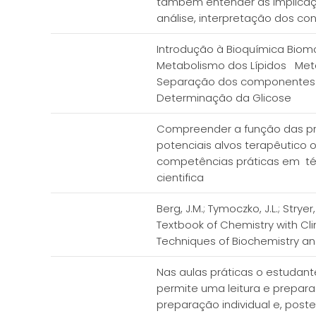
também entender as implicaçõ
análise, interpretação dos c
Introdução à Bioquímica Biom
Metabolismo dos Lípidos Meta
Separação dos componentes d
Determinação da Glicose
Compreender a função das pri
potenciais alvos terapêutico
competências práticas em técn
cientifica
Berg, J.M.; Tymoczko, J.L.; Stry
Textbook of Chemistry with Clini
Techniques of Biochemistry and
Nas aulas práticas o estudan
permite uma leitura e prepar
preparação individual e, post