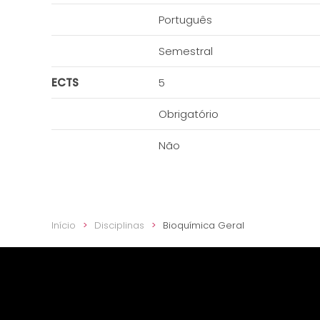
Português
Semestral
ECTS
5
Obrigatório
Não
Início
Disciplinas
Bioquímica Geral