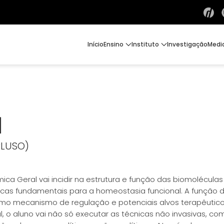
Início
Ensino
Instituto
Investigação
Medi
l
PLUSO)
ímica Geral vai incidir na estrutura e função das biomoléc
cas fundamentais para a homeostasia funcional. A função da
mo mecanismo de regulação e potenciais alvos terapêutico
al, o aluno vai não só executar as técnicas não invasivas, 