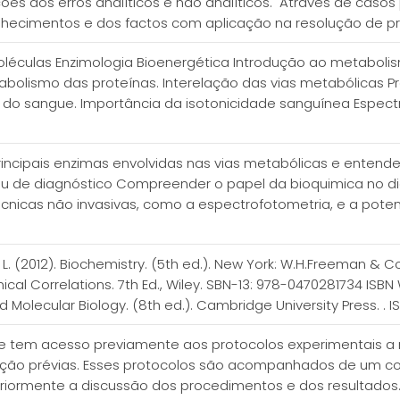
es dos erros analíticos e não analíticos. Através de casos
onhecimentos e dos factos com aplicação na resolução de p
oléculas Enzimologia Bioenergética Introdução ao metaboli
bolismo das proteínas. Interelação das vias metabólicas P
o sangue. Importância da isotonicidade sanguínea Espectr
ncipais enzimas envolvidas nas vias metabólicas e enten
 ou de diagnóstico Compreender o papel da bioquimica no 
icas não invasivas, como a espectrofotometria, e a potenci
er, L. (2012). Biochemistry. (5th ed.). New York: W.H.Freeman & Co
cal Correlations. 7th Ed., Wiley. SBN-13: 978-0470281734 ISBN Wa
 Molecular Biology. (8th ed.). Cambridge University Press. . 
te tem acesso previamente aos protocolos experimentais a r
ação prévias. Esses protocolos são acompanhados de um co
eriormente a discussão dos procedimentos e dos resultados