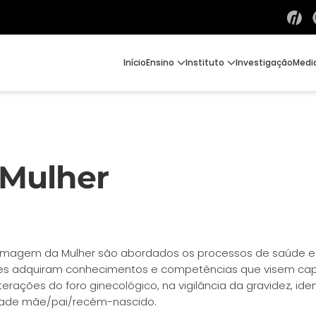
Início
Ensino
Instituto
Investigação
Medi
Mulher
ermagem da Mulher são abordados os processos de saúde e d
es adquiram conhecimentos e competências que visem capa
ções do foro ginecológico, na vigilância da gravidez, ident
ríade mãe/pai/recém-nascido.