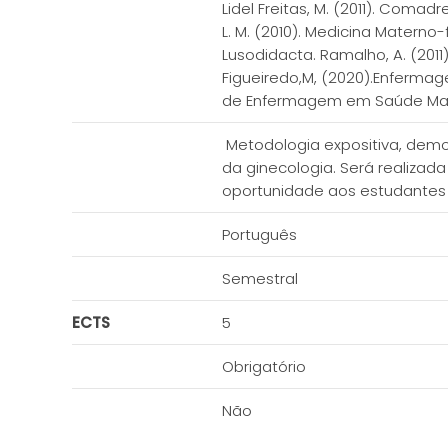
Lidel Freitas, M. (2011). Comad
L. M. (2010). Medicina Materno-f
Lusodidacta. Ramalho, A. (2011
Figueiredo,M, (2020).Enfermag
de Enfermagem em Saúde Matern
Metodologia expositiva, demo
da ginecologia. Será realizad
oportunidade aos estudantes 
Português
Semestral
ECTS
5
Obrigatório
Não