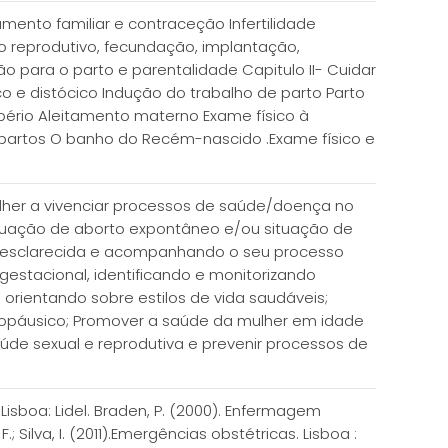
ento familiar e contraceção Infertilidade
o reprodutivo, fecundação, implantação,
 para o parto e parentalidade Capitulo II- Cuidar
co e distócico Indução do trabalho de parto Parto
pério Aleitamento materno Exame físico à
partos O banho do Recém-nascido .Exame físico e
ulher a vivenciar processos de saúde/doença no
ituação de aborto expontâneo e/ou situação de
o esclarecida e acompanhando o seu processo
gestacional, identificando e monitorizando
 orientando sobre estilos de vida saudáveis;
nopáusico; Promover a saúde da mulher em idade
de sexual e reprodutiva e prevenir processos de
Lisboa: Lidel. Braden, P. (2000). Enfermagem
 Silva, I. (2011).Emergências obstétricas. Lisboa :