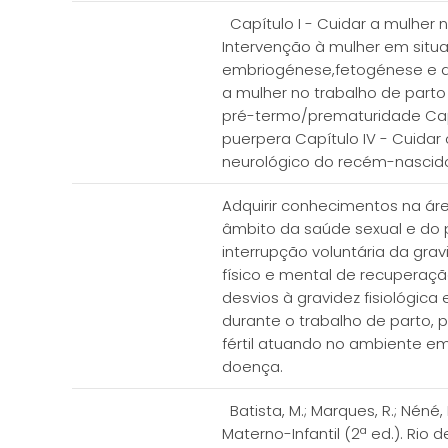
Capítulo I - Cuidar a mulher
Intervenção à mulher em situa
embriogénese,fetogénese e des
a mulher no trabalho de parto 
pré-termo/prematuridade Capí
puerpera Capítulo IV - Cuida
neurológico do recém-nasci
Adquirir conhecimentos na ár
âmbito da saúde sexual e do 
interrupção voluntária da gr
físico e mental de recuperaçã
desvios à gravidez fisiológic
durante o trabalho de parto,
fértil atuando no ambiente e
doença.
Batista, M.; Marques, R.; Néné
Materno-Infantil (2ª ed.). Rio d