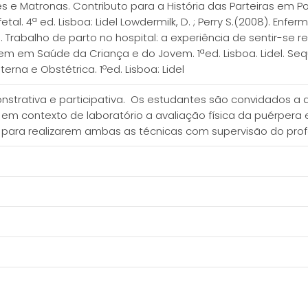
res e Matronas. Contributo para a História das Parteiras em Por
etal. 4ª ed. Lisboa: Lidel Lowdermilk, D. ; Perry S.(2008). Enf
). Trabalho de parto no hospital: a experiência de sentir-se 
em em Saúde da Criança e do Jovem. 1ªed. Lisboa. Lidel. Sequ
a e Obstétrica. 1ºed. Lisboa: Lidel
nstrativa e participativa. Os estudantes são convidados a
a em contexto de laboratório a avaliação física da puérpera
para realizarem ambas as técnicas com supervisão do prof