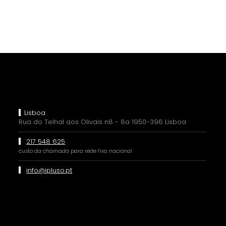
Lisboa
Rua do Telhal aos Olivais n8 - 8a 1950-396 Lisboa
217 548 625
custo da chamada para rede fixa nacional
info@ipluso.pt