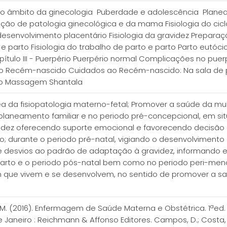
 no âmbito da ginecologia Puberdade e adolescência Planeam
ção de patologia ginecológica e da mama Fisiologia do cicl
envolvimento placentário Fisiologia da gravidez Preparação
e parto Fisiologia do trabalho de parto e parto Parto eutóci
tulo III - Puerpério Puerpério normal Complicações no puer
r o Recém-nascido Cuidados ao Recém-nascido: Na sala de 
do Massagem Shantala
ea da fisiopatologia materno-fetal; Promover a saúde da m
planeamento familiar e no periodo pré-concepcional, em s
avidez oferecendo suporte emocional e favorecendo decisã
o; durante o periodo pré-natal, vigiando o desenvolvimento 
a e desvios ao padrão de adaptação à gravidez, informando e
 parto e o periodo pós-natal bem como no periodo peri-me
m que vivem e se desenvolvem, no sentido de promover a saú
, M. (2016). Enfermagem de Saúde Materna e Obstétrica. 1ªed. 
e Janeiro : Reichmann & Affonso Editores. Campos, D.; Costa, F.;