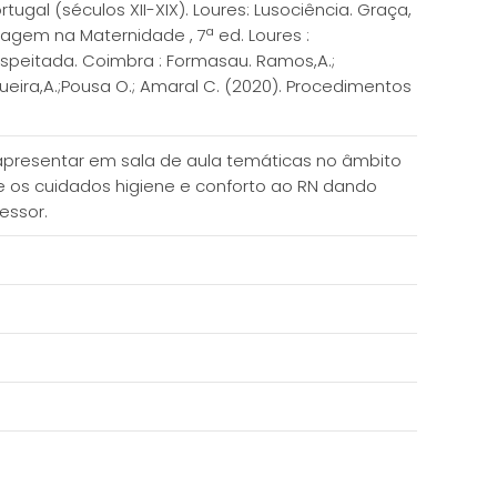
tugal (séculos XII-XIX). Loures: Lusociência. Graça,
ermagem na Maternidade , 7ª ed. Loures :
respeitada. Coimbra : Formasau. Ramos,A.;
eira,A.;Pousa O.; Amaral C. (2020). Procedimentos
 apresentar em sala de aula temáticas no âmbito
 e os cuidados higiene e conforto ao RN dando
essor.