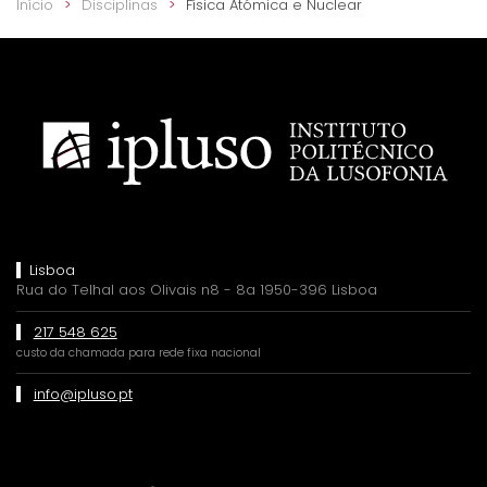
Início
Disciplinas
Física Atómica e Nuclear
Lisboa
Rua do Telhal aos Olivais n8 - 8a 1950-396 Lisboa
217 548 625
custo da chamada para rede fixa nacional
info@ipluso.pt