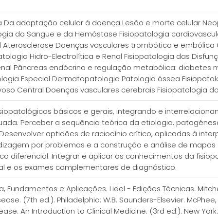
Da adaptação celular à doença Lesão e morte celular Neop
ogia do Sangue e da Hemóstase Fisiopatologia cardiovascul
l Aterosclerose Doenças vasculares trombótica e embólica C
atologia Hidro-Electrolítica e Renal Fisiopatologia das Disfu
al Pâncreas endócrino e regulação metabólica: diabetes mel
ologia Especial Dermatopatologia Patologia óssea Fisiopato
voso Central Doenças vasculares cerebrais Fisiopatologia d
opatológicos básicos e gerais, integrando e interrelaciona
ada. Perceber a sequência teórica da etiologia, patogénese
. Desenvolver aptidões de raciocínio crítico, aplicadas à in
dizagem por problemas e a construção e análise de mapas c
o diferencial. Integrar e aplicar os conhecimentos da fisio
orial e os exames complementares de diagnóstico.
ia, Fundamentos e Aplicações. Lidel - Edições Técnicas. Mitchell
ase. (7th ed.). Philadelphia: W.B. Saunders-Elsevier. McPhee, S.
se. An Introduction to Clinical Medicine. (3rd ed.). New York: 