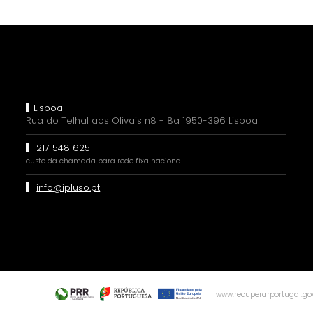
Lisboa
Rua do Telhal aos Olivais n8 - 8a 1950-396 Lisboa
217 548 625
custo da chamada para rede fixa nacional
info@ipluso.pt
www.recuperarportugal.gov