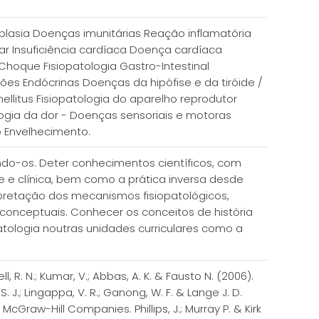
lasia Doenças imunitárias Reação inflamatória
ar Insuficiência cardíaca Doença cardíaca
hoque Fisiopatologia Gastro-Intestinal
nções Endócrinas Doenças da hipófise e da tiróide /
litus Fisiopatologia do aparelho reprodutor
logia da dor - Doenças sensoriais e motoras
o Envelhecimento.
ndo-os. Deter conhecimentos científicos, com
 e clínica, bem como a prática inversa desde
terpretação dos mecanismos fisiopatológicos,
onceptuais. Conhecer os conceitos de história
patologia noutras unidades curriculares como a
, R. N.; Kumar, V.; Abbas, A. K. & Fausto N. (2006).
 J.; Lingappa, V. R.; Ganong, W. F. & Lange J. D.
McGraw-Hill Companies. Phillips, J.; Murray P. & Kirk