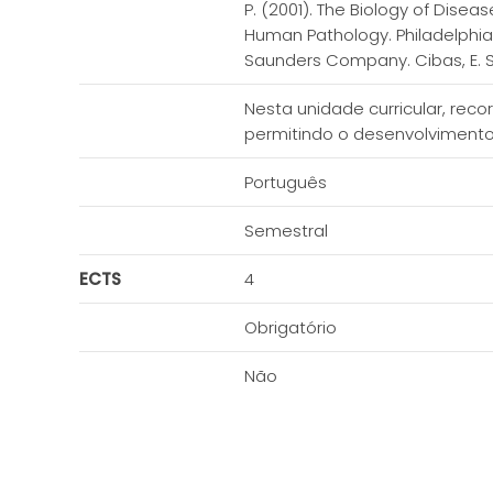
P. (2001). The Biology of Disease
Human Pathology. Philadelphia: S
Saunders Company. Cibas, E. S. 
Nesta unidade curricular, rec
permitindo o desenvolvimento
Português
Semestral
ECTS
4
Obrigatório
Não