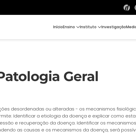
Início
Ensino
Instituto
Investigação
Medi
Patologia Geral
nções desordenadas ou alteradas - os mecanismos fisiológic
mite: Identificar a etiologia da doença e explicar como est
ogressão e recuperação da doença. Identificar os mecanism
dendo as causas e os mecanismos da doença, será possível