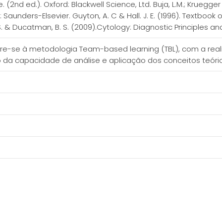
. (2nd ed.). Oxford: Blackwell Science, Ltd. Buja, L.M.; Kruegger G
aunders-Elsevier. Guyton, A. C & Hall. J. E. (1996). Textbook of
& Ducatman, B. S. (2009).Cytology: Diagnostic Principles and 
orre-se à metodologia Team-based learning (TBL), com a re
 da capacidade de análise e aplicação dos conceitos teór