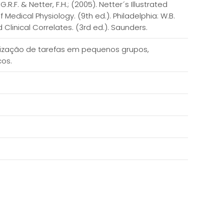
.R.F. & Netter, F.H.; (2005). Netter´s Illustrated
 Medical Physiology. (9th ed.). Philadelphia: W.B.
Clinical Correlates. (3rd ed.). Saunders.
alização de tarefas em pequenos grupos,
icos.