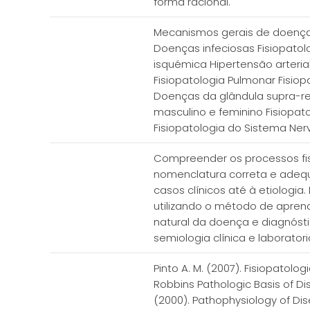
forma racional.
Mecanismos gerais de doença 
Doenças infeciosas Fisiopatol
isquémica Hipertensão arteria
Fisiopatologia Pulmonar Fisiop
Doenças da glândula supra-ren
masculino e feminino Fisiopat
Fisiopatologia do Sistema Ner
Compreender os processos fisi
nomenclatura correta e adequ
casos clínicos até à etiologia
utilizando o método de apren
natural da doença e diagnóstic
semiologia clínica e laborat
Pinto A. M. (2007). Fisiopatolog
Robbins Pathologic Basis of Dise
(2000). Pathophysiology of Disea