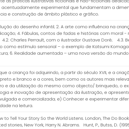
nte às práticas ilustrativas ficcionais e não-ficcionais dedic
ivo e acentuadamente experimental que fundamentam a dime
ia e construção de âmbito plástico e gráfico.
lução do desenho infantil; 2. A arte como influência na criança,
licação; 4. Fábulas, contos de fadas e histórias com moral - 
4.2. Charles Perrault, com o ilustrador Gustave Doré; 4.3. Be
 livro como estímulo sensorial – o exemplo de Katsumi Komaga
tura; 6. Realidade aumentada – uma nova versão do mundo imag
e a criança foi adquirindo, a partir do século XVII, e a criaç
il a preto e branco e a cores, bem como os autores mais rel
ivro e da utilização do mesmo como objecto/ brinquedo, o e
logia e inovação de apresentação da ilustração, e apresent
vulgada e comercializada; e) Conhecer e experimentar dife
idade na leitura.
ow to Tell Your Story So the World Listens. London, The Do Book
ted stories, New York, Harry N. Abrams. Hunt, P., Butss, D. (1995