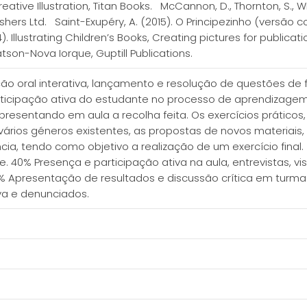
reative Illustration, Titan Books. McCannon, D., Thornton, S., Wi
shers Ltd. Saint-Exupéry, A. (2015). O Principezinho (versão
4). Illustrating Children’s Books, Creating pictures for publicat
Watson-Nova Iorque, Guptill Publications.
ção oral interativa, lançamento e resolução de questões de 
ticipação ativa do estudante no processo de aprendizagem.
, apresentando em aula a recolha feita. Os exercícios prático
s vários géneros existentes, as propostas de novos materiai
ância, tendo como objetivo a realização de um exercício fina
40% Presença e participação ativa na aula, entrevistas, visi
0% Apresentação de resultados e discussão crítica em turma 
va e denunciados.