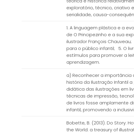
teórica e histórica relativame
exploratório, técnico, criat
serialidade, causa-consequênc
1. A linguagem plástica e a evo
de O Principezinho e a sua exp
ilustrador François Chauveau; 
para o público infantil; 5. O
estímulos para promover a lei
aprendizagem.
a) Reconhecer a importância qu
história da Ilustração Infant
didática das ilustrações em l
técnicas de impressão, tecno
de livros fosse amplamente di
infantil, promovendo a inclusiv
Bobette, B. (2013). Do Story: H
the World: a treasury of illustra