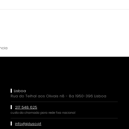
ância
Lisboa
Rua do Telhal aos Olivais n8 - 8a 1950-396 Lisboa
217 548 625
custo da chamada para rede fixa nacional
info@ipluso.pt