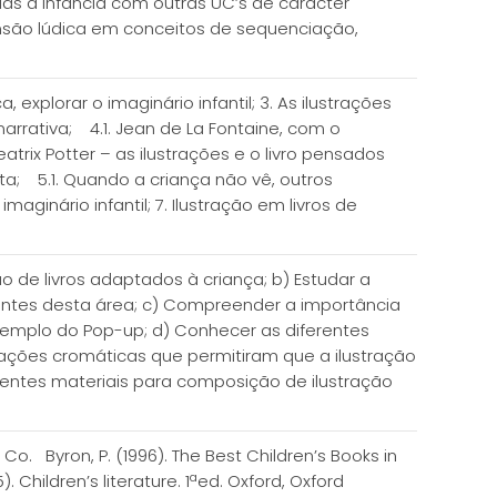
adas à infância com outras UC’s de carácter
nsão lúdica em conceitos de sequenciação,
 explorar o imaginário infantil; 3. As ilustrações
narrativa; 4.1. Jean de La Fontaine, com o
atrix Potter – as ilustrações e o livro pensados
ta; 5.1. Quando a criança não vê, outros
inário infantil; 7. Ilustração em livros de
ão de livros adaptados à criança; b) Estudar a
evantes desta área; c) Compreender a importância
xemplo do Pop-up; d) Conhecer as diferentes
ações cromáticas que permitiram que a ilustração
rentes materiais para composição de ilustração
 Co. Byron, P. (1996). The Best Children’s Books in
). Children’s literature. 1ªed. Oxford, Oxford