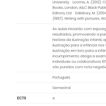
University. Loomis, A. (2012). C
Books, London, A&C Black Publi
Editora, Ltd. Salisbury, M. (200
(1997). Writing with pictures, 
As aulas iniciarão com exposi
resultados, promovendo a par
história da ilustração infantil
ilustração para a infância no
ilustração em livro para a inf
incumprimento obriga a exame. 
individuais ou colaborativos 1
são punidos com nota negati
Português
Semestral
ECTS
4