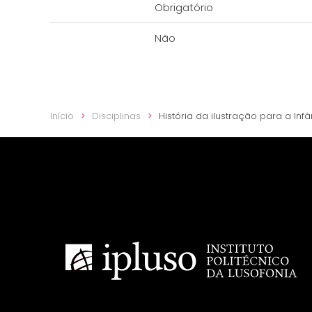
Obrigatório
Não
Início
Disciplinas
História da ilustração para a Inf