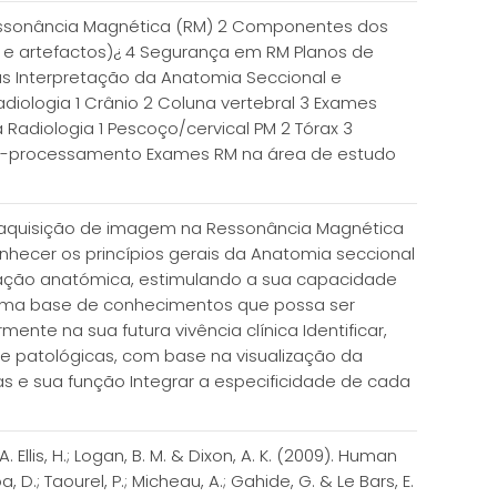
 Ressonância Magnética (RM) 2 Componentes dos
 e artefactos)¿ 4 Segurança em RM Planos de
s Interpretação da Anatomia Seccional e
diologia 1 Crânio 2 Coluna vertebral 3 Exames
adiologia 1 Pescoço/cervical PM 2 Tórax 3
ós-processamento Exames RM na área de estudo
 aquisição de imagem na Ressonância Magnética
nhecer os princípios gerais da Anatomia seccional
ficação anatómica, estimulando a sua capacidade
 uma base de conhecimentos que possa ser
nte na sua futura vivência clínica Identificar,
 e patológicas, com base na visualização da
 e sua função Integrar a especificidade de cada
lis, H.; Logan, B. M. & Dixon, A. K. (2009). Human
.; Taourel, P.; Micheau, A.; Gahide, G. & Le Bars, E.