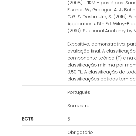
(2008). L`IRM – pas à pas. Sa
Fischer, W.; Grainger, A. J.; B
C.G. & Deshmukh, S. (2016). Fund
Applications. 5th Ed. Wiley-Blac
(2016). Sectional Anatomy by M
Expositiva, demonstrativa, par
avaliação final. A classificaçã
componente teórica (T) e na
classificação mínima por momen
0,50 PL. A classificação de t
classificações obtidas tem de s
Português
Semestral
ECTS
6
Obrigatório