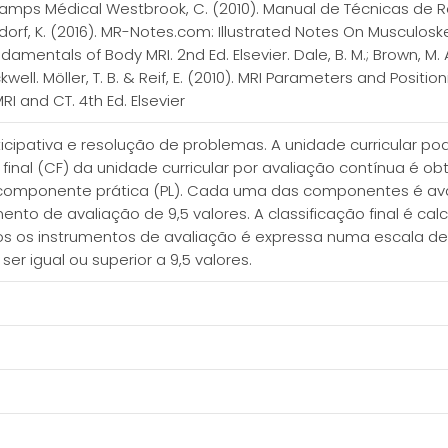
uramps Médical Westbrook, C. (2010). Manual de Técnicas de
ohndorf, K. (2016). MR-Notes.com: Illustrated Notes On Musculos
amentals of Body MRI. 2nd Ed. Elsevier. Dale, B. M.; Brown, M. A
kwell. Möller, T. B. & Reif, E. (2010). MRI Parameters and Positi
RI and CT. 4th Ed. Elsevier
ticipativa e resolução de problemas. A unidade curricular po
o final (CF) da unidade curricular por avaliação contínua é ob
 componente prática (PL). Cada uma das componentes é av
to de avaliação de 9,5 valores. A classificação final é calcu
odos os instrumentos de avaliação é expressa numa escala d
er igual ou superior a 9,5 valores.