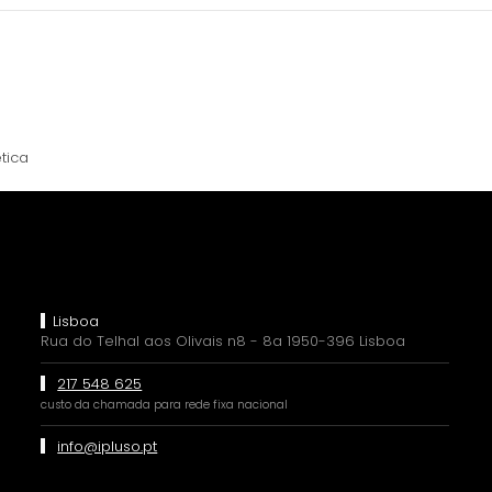
tica
Lisboa
Rua do Telhal aos Olivais n8 - 8a 1950-396 Lisboa
217 548 625
custo da chamada para rede fixa nacional
info@ipluso.pt