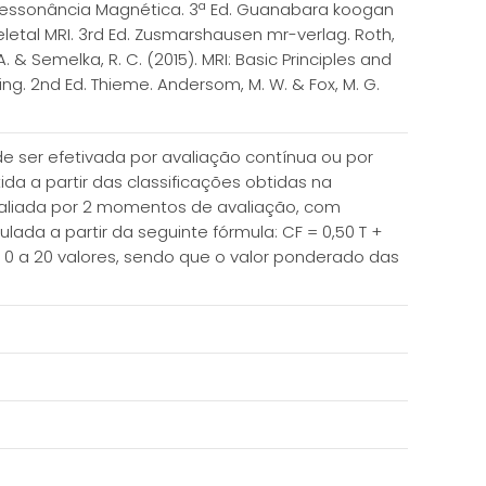
 Ressonância Magnética. 3ª Ed. Guanabara koogan
keletal MRI. 3rd Ed. Zusmarshausen mr-verlag. Roth,
. & Semelka, R. C. (2015). MRI: Basic Principles and
oning. 2nd Ed. Thieme. Andersom, M. W. & Fox, M. G.
de ser efetivada por avaliação contínua ou por
tida a partir das classificações obtidas na
aliada por 2 momentos de avaliação, com
lada a partir da seguinte fórmula: CF = 0,50 T +
e 0 a 20 valores, sendo que o valor ponderado das