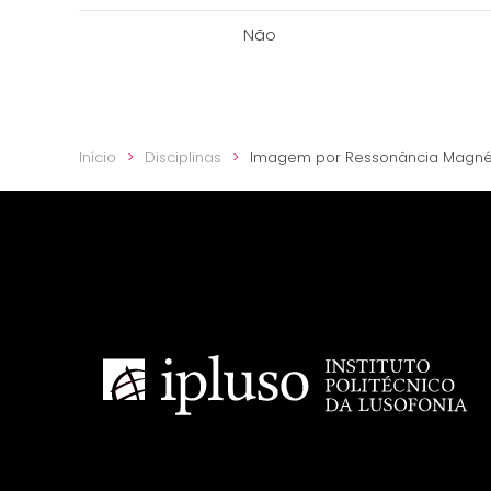
Não
Início
Disciplinas
Imagem por Ressonância Magné