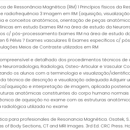
ica de Ressonância Magnética (RM) 1 Princípios físicos da
 radiofrequência 3 Imagem em RM (aquisição, visualização
ia e conceitos anatómicos, orientação de peças anatómica
clínicas em estudo Exames RM na área de estudo da Neurorra
cos c/ pós-processamento Exames RM na área de estudo da R
n 6 Pélvis 7 Exames vasculares 8 Exames específicos c/ p
ticulações Meios de Contraste utilizados em RM
compreensível e detalhado dos procedimentos técnicos de
Neurorradiologia, Radiologia, Osteo-Articular e Vascular Co
arizando os alunos com a terminologia e visualização/identi
da técnica de descrição e visualização adequada Adquirir
a/aquisição e interpretação de imagem, aplicada posteriorme
truturas anatómicas constituintes do corpo humano normais
écnica de aquisição no exame com as estruturas anatómicas
 radiológica utilizada no exame
ica para profesionales de Resonancia Magnética. Osatek, S.A. El
 of Body Sections, CT and MRI Images. 3rd Ed. CRC Press. Hoa, D