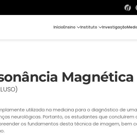
Início
Ensino
Instituto
Investigação
Medi
sonância Magnética
PLUSO)
plamente utilizada na medicina para o diagnóstico de um
ças neurológicas. Portanto, os estudantes que concluírem 
reender os fundamentos desta técnica de imagem, bem co
o.