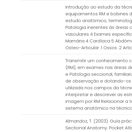
Introdução ao estudo da técn
equipamentos RM e bobines de
estudo anatómico, terminolog
Patologia inerentes ás áreas 
vasculares 4 Exames específi
Mamária 4 Cardíaca 5 Abdóme
Osteo-Articular .1 Ossos .2 Ar
Transmitir um conhecimento 
(RM), em exames nas áreas de 
e Patologia seccional, famili
de observação e dotando-os 
utilizada nos campos da técnic
interpretar e descrever as es
imagem por RM Relacionar a t
sistema anatómico na técnica
Almandoz, T. (2003). Guía práct
Sectional Anatomy: Pocket Atlas