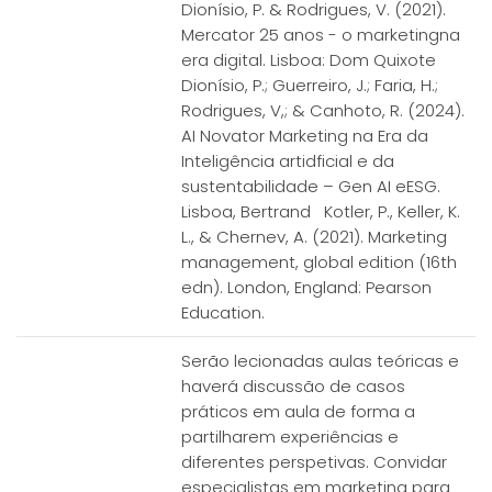
Dionísio, P. & Rodrigues, V. (2021).
Mercator 25 anos - o marketingna
era digital. Lisboa: Dom Quixote
Dionísio, P.; Guerreiro, J.; Faria, H.;
Rodrigues, V,; & Canhoto, R. (2024).
AI Novator Marketing na Era da
Inteligência artidficial e da
sustentabilidade – Gen AI eESG.
Lisboa, Bertrand Kotler, P., Keller, K.
L., & Chernev, A. (2021). Marketing
management, global edition (16th
edn). London, England: Pearson
Education.
Serão lecionadas aulas teóricas e
haverá discussão de casos
práticos em aula de forma a
partilharem experiências e
diferentes perspetivas. Convidar
especialistas em marketing para