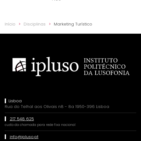
Início
Disciplinas
Marketing Turístico
Lisboa
Rua do Telhal aos Olivais n8 - 8a 1950-396 Lisboa
217 548 625
custo da chamada para rede fixa nacional
info@ipluso.pt