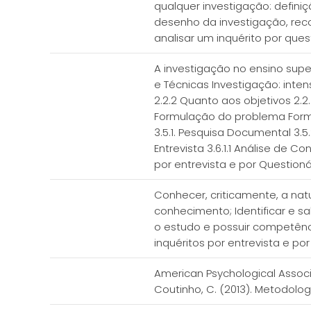
qualquer investigação: defini
desenho da investigação, reco
analisar um inquérito por quest
A investigação no ensino supe
e Técnicas Investigação: inten
2.2.2 Quanto aos objetivos 2
Formulação do problema Form
3.5.1. Pesquisa Documental 3.5
Entrevista 3.6.1.1 Análise de 
por entrevista e por Questioná
Conhecer, criticamente, a nat
conhecimento; Identificar e sa
o estudo e possuir competênci
inquéritos por entrevista e por
American Psychological Associa
Coutinho, C. (2013). Metodolo