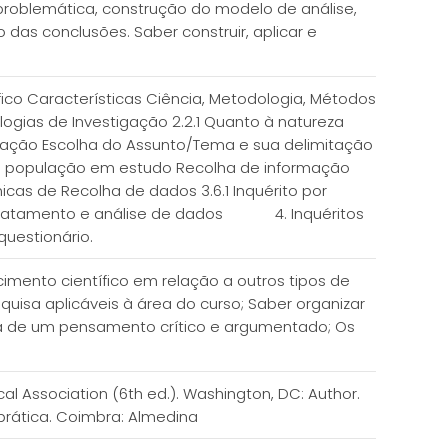
 problemática, construção do modelo de análise,
das conclusões. Saber construir, aplicar e
fico Características Ciência, Metodologia, Métodos
ologias de Investigação 2.2.1 Quanto à natureza
igação Escolha do Assunto/Tema e sua delimitação
a população em estudo Recolha de informação
nicas de Recolha de dados 3.6.1 Inquérito por
ação, tratamento e análise de dados 4. Inquéritos
 questionário.
imento científico em relação a outros tipos de
quisa aplicáveis à área do curso; Saber organizar
tiva de um pensamento crítico e argumentado; Os
al Association (6th ed.). Washington, DC: Author.
 prática. Coimbra: Almedina