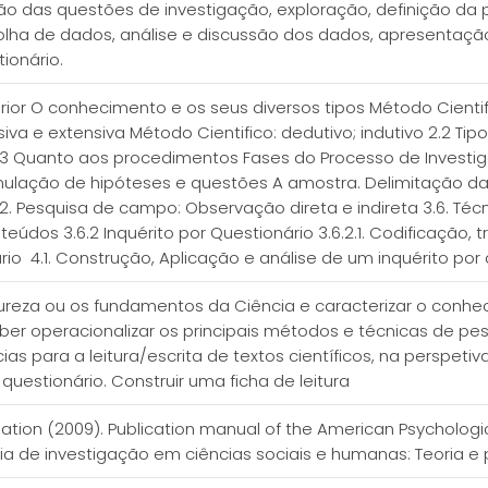
ção das questões de investigação, exploração, definição da
lha de dados, análise e discussão dos dados, apresentação 
ionário.
rior O conhecimento e os seus diversos tipos Método Cienti
siva e extensiva Método Cientifico: dedutivo; indutivo 2.2 Tip
.2.3 Quanto aos procedimentos Fases do Processo de Invest
ulação de hipóteses e questões A amostra. Delimitação d
.2. Pesquisa de campo: Observação direta e indireta 3.6. Téc
Conteúdos 3.6.2 Inquérito por Questionário 3.6.2.1. Codific
rio 4.1. Construção, Aplicação e análise de um inquérito por
ureza ou os fundamentos da Ciência e caracterizar o conhec
ber operacionalizar os principais métodos e técnicas de pes
as para a leitura/escrita de textos científicos, na perspe
 questionário. Construir uma ficha de leitura
tion (2009). Publication manual of the American Psychologic
gia de investigação em ciências sociais e humanas: Teoria e