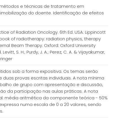
ar métodos e técnicas de tratamento em
imobilização do doente. Identificação de efeitos
ractice of Radiation Oncology. 6th Ed. USA: Lippincott
extbook of radiotherapy: radiation physics, therapy
xternal Beam Therapy. Oxford: Oxford University
vitt, S. H.; Purdy, J. A.; Perez, C. A. & Vijayakumar,
pringer
itidos sob a forma expositiva. Os temas serão
duas provas escritas individuais. A nota mínima
trabalho de grupo com apresentação e discussão,
ão da participação nas aulas práticas. A nota
nal: média aritmética da componente teórica - 50%
 expressa numa escala de 0 a 20 valores, sendo
s.