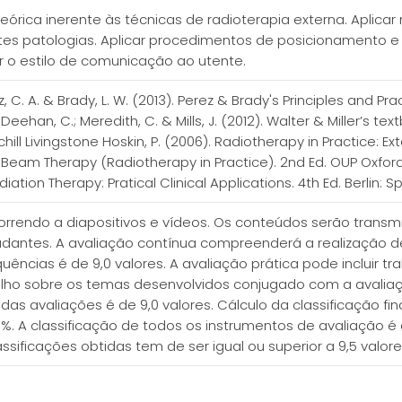
órica inerente às técnicas de radioterapia externa. Aplic
ntes patologias. Aplicar procedimentos de posicionamento e 
r o estilo de comunicação ao utente.
rez, C. A. & Brady, L. W. (2013). Perez & Brady's Principles and P
 Deehan, C.; Meredith, C. & Mills, J. (2012). Walter & Miller’s t
chill Livingstone Hoskin, P. (2006). Radiotherapy in Practice: E
l Beam Therapy (Radiotherapy in Practice). 2nd Ed. OUP Oxford. Le
iation Therapy: Pratical Clinical Applications. 4th Ed. Berlin: S
orrendo a diapositivos e vídeos. Os conteúdos serão transm
dantes. A avaliação contínua compreenderá a realização de 
ências é de 9,0 valores. A avaliação prática pode incluir 
balho sobre os temas desenvolvidos conjugado com a avaliaç
s avaliações é de 9,0 valores. Cálculo da classificação fi
. A classificação de todos os instrumentos de avaliação é
sificações obtidas tem de ser igual ou superior a 9,5 valore