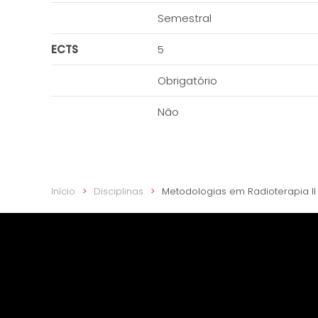
Semestral
ECTS
5
Obrigatório
Não
Início
Disciplinas
Metodologias em Radioterapia II