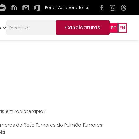
Portal Colaboradores
Candidaturas
PT
EN
a
s em radioterapia I.
: Tumores do Reto Tumores do Pulmão Tumores
pia