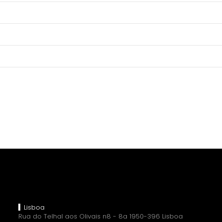
Lisboa
Rua do Telhal aos Olivais n8 - 8a 1950-396 Lisboa