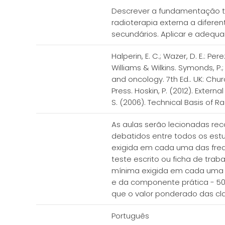
Descrever a fundamentação te
radioterapia externa a difere
secundários. Aplicar e adequa
Halperin, E. C.; Wazer, D. E.: Pe
Williams & Wilkins. Symonds, P.;
and oncology. 7th Ed.. UK: Chur
Press. Hoskin, P. (2012). Externa
S. (2006). Technical Basis of Rad
As aulas serão lecionadas rec
debatidos entre todos os estu
exigida em cada uma das frequ
teste escrito ou ficha de tra
mínima exigida em cada uma da
e da componente prática - 50%
que o valor ponderado das clas
Português