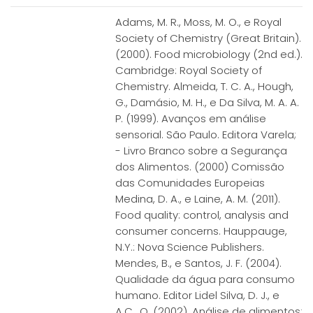
Adams, M. R., Moss, M. O., e Royal
Society of Chemistry (Great Britain).
(2000). Food microbiology (2nd ed.).
Cambridge: Royal Society of
Chemistry. Almeida, T. C. A., Hough,
G., Damásio, M. H., e Da Silva, M. A. A.
P. (1999). Avanços em análise
sensorial. São Paulo. Editora Varela;
- Livro Branco sobre a Segurança
dos Alimentos. (2000) Comissão
das Comunidades Europeias
Medina, D. A., e Laine, A. M. (2011).
Food quality: control, analysis and
consumer concerns. Hauppauge,
N.Y.: Nova Science Publishers.
Mendes, B., e Santos, J. F. (2004).
Qualidade da água para consumo
humano. Editor Lidel Silva, D. J., e
A.C., Q. (2002). Análise de alimentos: