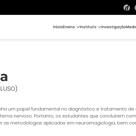
Início
Ensino
Instituto
Investigação
Medi
ia
PLUSO)
a um papel fundamental no diagnóstico e tratamento de do
stema nervoso. Portanto, os estudantes que concluírem com 
as metodologias aplicadas em neuroimagiologia, bem como 