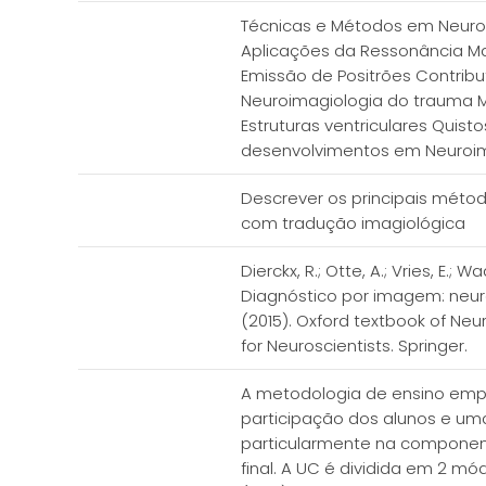
Técnicas e Métodos em Neuro
Aplicações da Ressonância Ma
Emissão de Positrões Contrib
Neuroimagiologia do trauma M
Estruturas ventriculares Qui
desenvolvimentos em Neuroim
Descrever os principais métod
com tradução imagiológica
Dierckx, R.; Otte, A.; Vries, E.;
Diagnóstico por imagem: neurolo
(2015). Oxford textbook of Neur
for Neuroscientists. Springer.
A metodologia de ensino emp
participação dos alunos e u
particularmente na componente
final. A UC é dividida em 2 m