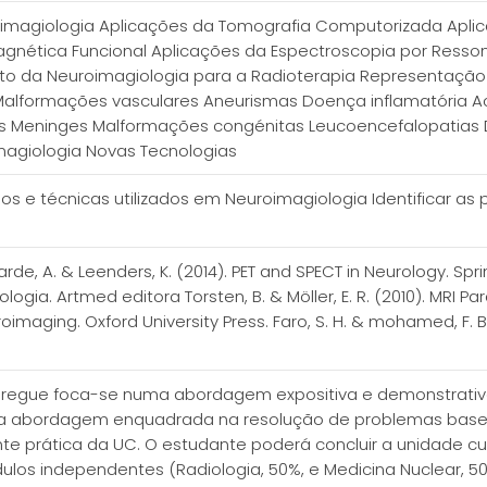
imagiologia Aplicações da Tomografia Computorizada Apl
gnética Funcional Aplicações da Espectroscopia por Resso
uto da Neuroimagiologia para a Radioterapia Representação
alformações vasculares Aneurismas Doença inflamatória Ac
stos Meninges Malformações congénitas Leucoencefalopatia
agiologia Novas Tecnologias
os e técnicas utilizados em Neuroimagiologia Identificar as
 Waarde, A. & Leenders, K. (2014). PET and SPECT in Neurology. Spri
gia. Artmed editora Torsten, B. & Möller, E. R. (2010). MRI Par
oimaging. Oxford University Press. Faro, S. H. & mohamed, F. B
regue foca-se numa abordagem expositiva e demonstrativa
ma abordagem enquadrada na resolução de problemas basead
 prática da UC. O estudante poderá concluir a unidade curr
ódulos independentes (Radiologia, 50%, e Medicina Nuclear, 