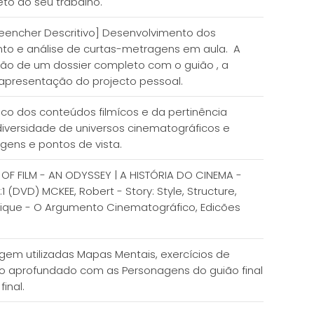
eto do seu trabalho.
reencher Descritivo] Desenvolvimento dos
nto e análise de curtas-metragens em aula. A
ção de um dossier completo com o guião , a
e apresentação do projecto pessoal.
ico dos conteúdos filmícos e da pertinência
 diversidade de universos cinematográficos e
gens e pontos de vista.
Y OF FILM - AN ODYSSEY | A HISTÓRIA DO CINEMA -
 (DVD) MCKEE, Robert - Story: Style, Structure,
ominique - O Argumento Cinematográfico, Edicões
em utilizadas Mapas Mentais, exercícios de
ho aprofundado com as Personagens do guião final
final.