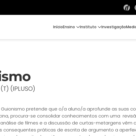
Início
Ensino
Instituto
Investigação
Medi
nismo
(T) (IPLUSO)
 de Guionismo pretende que o/a aluno/a aprofunde as suas 
icina, procura-se consolidar conhecimentos com uma revisã
nálise de filmes e a discussão de curtas-metargens vêm a
as consequentes práticas de escrita de argumento a aperfei