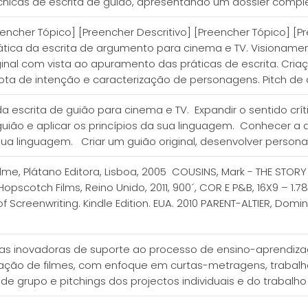
cnicas de escrita de guião, apresentando um dossier compl
ncher Tópico] [Preencher Descritivo] [Preencher Tópico] [P
tica da escrita de argumento para cinema e TV. Visioname
inal com vista ao apuramento das práticas de escrita. Cria
 a nota de intenção e caracterização de personagens. Pitch d
escrita de guião para cinema e TV. Expandir o sentido crít
 guião e aplicar os princípios da sua linguagem. Conhecer a
ua linguagem. Criar um guião original, desenvolver persona
ilme, Plátano Editora, Lisboa, 2005 COUSINS, Mark - THE STOR
cotch Films, Reino Unido, 2011, 900´, COR E P&B, 16X9 – 1.78:1
of Screenwriting. Kindle Edition. EUA. 2010 PARENT-ALTIER, D
as inovadoras de suporte ao processo de ensino-aprendizag
lização de filmes, com enfoque em curtas-metragens, trabal
de grupo e pitchings dos projectos individuais e do trabalho 