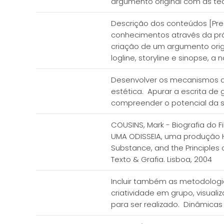
argumento original com as té
Descrição dos conteúdos [Pree
conhecimentos através da prá
criação de um argumento orig
logline, storyline e sinopse,
Desenvolver os mecanismos da 
estética. Apurar a escrita de
compreender o potencial da s
COUSINS, Mark - Biografia do F
UMA ODISSEIA, uma produção Hops
Substance, and the Principles 
Texto & Grafia. Lisboa, 2004
Incluir também as metodologi
criatividade em grupo, visua
para ser realizado. Dinâmicas 