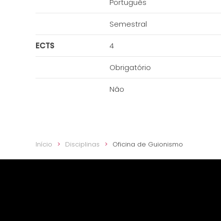
Português
Semestral
ECTS
4
Obrigatório
Não
Início
Disciplinas
Oficina de Guionismo