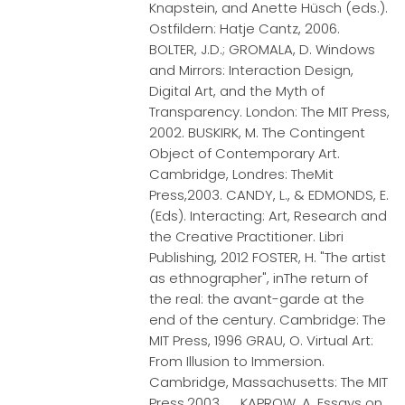
Knapstein, and Anette Hüsch (eds.).
Ostfildern: Hatje Cantz, 2006.
BOLTER, J.D.; GROMALA, D. Windows
and Mirrors: Interaction Design,
Digital Art, and the Myth of
Transparency. London: The MIT Press,
2002. BUSKIRK, M. The Contingent
Object of Contemporary Art.
Cambridge, Londres: TheMit
Press,2003. CANDY, L., & EDMONDS, E.
(Eds). Interacting: Art, Research and
the Creative Practitioner. Libri
Publishing, 2012 FOSTER, H. "The artist
as ethnographer", inThe return of
the real: the avant-garde at the
end of the century. Cambridge: The
MIT Press, 1996 GRAU, O. Virtual Art:
From Illusion to Immersion.
Cambridge, Massachusetts: The MIT
Press,2003. KAPROW, A. Essays on