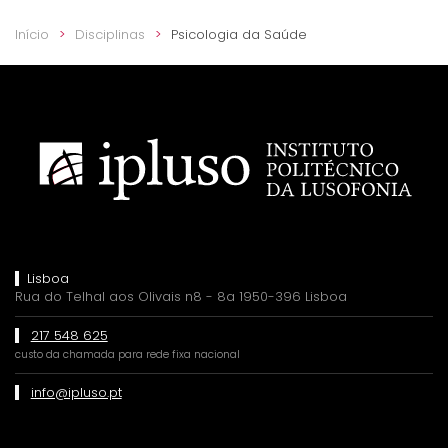
Início
Disciplinas
Psicologia da Saúde
Lisboa
Rua do Telhal aos Olivais n8 - 8a 1950-396 Lisboa
217 548 625
custo da chamada para rede fixa nacional
info@ipluso.pt