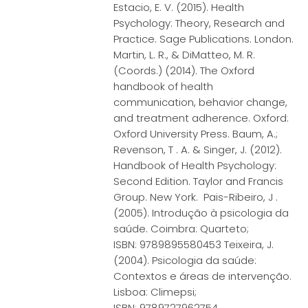
Estacio, E. V. (2015). Health
Psychology: Theory, Research and
Practice. Sage Publications. London.
Martin, L. R., & DiMatteo, M. R.
(Coords.) (2014). The Oxford
handbook of health
communication, behavior change,
and treatment adherence. Oxford:
Oxford University Press. Baum, A.;
Revenson, T . A. & Singer, J. (2012).
Handbook of Health Psychology:
Second Edition. Taylor and Francis
Group. New York. Pais-Ribeiro, J .
(2005). Introdução à psicologia da
saúde. Coimbra: Quarteto;
ISBN: 9789895580453 Teixeira, J.
(2004). Psicologia da saúde:
Contextos e áreas de intervenção.
Lisboa: Climepsi;
ISBN: 9789727962754