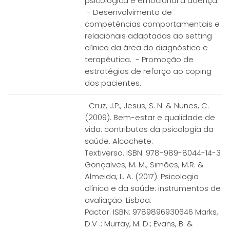
psicológica e emocional à doença.
- Desenvolvimento de
competências comportamentais e
relacionais adaptadas ao setting
clínico da área do diagnóstico e
terapêutica. - Promoção de
estratégias de reforço ao coping
dos pacientes.
Cruz, J.P., Jesus, S. N. & Nunes, C.
(2009). Bem-estar e qualidade de
vida: contributos da psicologia da
saúde. Alcochete:
Textiverso. ISBN: 978-989-8044-14-3
Gonçalves, M. M., Simões, M.R. &
Almeida, L. A. (2017). Psicologia
clínica e da saúde: instrumentos de
avaliação. Lisboa:
Pactor. ISBN: 9789896930646 Marks,
D.V .; Murray, M. D.; Evans, B. &