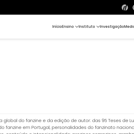
Início
Ensino
Instituto
Investigação
Medi
ia global do fanzine e da edição de autor: das 95 Teses de L
 do fanzine em Portugal, personalidades do fanzinato naciona