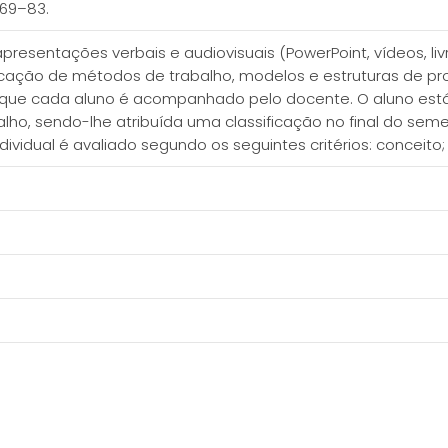
), 69–83.
apresentações verbais e audiovisuais (PowerPoint, vídeos, l
ficação de métodos de trabalho, modelos e estruturas de pro
m que cada aluno é acompanhado pelo docente. O aluno está
alho, sendo-lhe atribuída uma classificação no final do se
individual é avaliado segundo os seguintes critérios: conceit