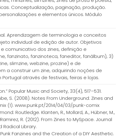
, minizines, slimzines, zines de prosa e poesia,
áticas. Conceptualização, paginação, produção.
, personalizações e elementos únicos. Módulo
ual. Aprendizagem de terminologia e conceitos
eto individual de edição de autor. Objetivos
 e comunicativo dos zines, definição e
, fanzinato, fanzinoteca, faneditor, fanálbum), 3)
e, slimzine, webzine, prozine) e de
em a construir um zine, adquirindo noções de
tugal através de festivais, feiras e lojas.
n.” Popular Music and Society, 33(4), 517–531.
mbe, S. (2008). Notes From Underground: Zines and
 Comix (1). www.punk.pt/2014/04/03/punk-comix
nd: Routledge. Klanten, R., Mollard, A., Hübner, M.,
. Ramirez, R. (2012). From Zines to MySpace. Journal
 Radical Library.
: Punk Fanzines and the Creation of a DIY Aesthetic.