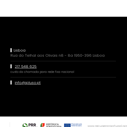
Lisboa
Rua do Telhal aos Olivais n8 - 8a 1950-396 Lisboa
217 548 625
custo da chamada para rede fixa nacional
info@ipluso.pt
www.recuperarportugal.gov