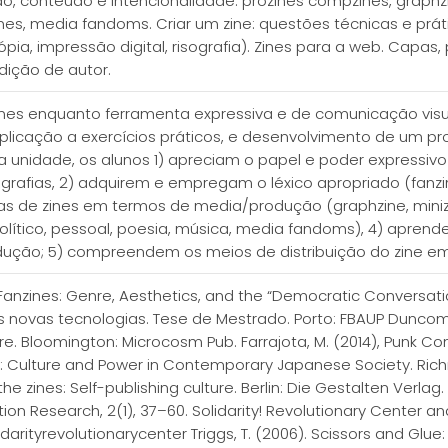
 conteúdo e intencionalidade: prozines compzines, graphzines
rzines, media fandoms. Criar um zine: questões técnicas e pr
pia, impressão digital, risografia). Zines para a web. Capas
edição de autor.
zines enquanto ferramenta expressiva e de comunicação vis
plicação a exercícios práticos, e desenvolvimento de um proj
a unidade, os alunos 1) apreciam o papel e poder expressivo
ografias, 2) adquirem e empregam o léxico apropriado (fanzine
ias de zines em termos de media/produção (graphzine, minizin
lítico, pessoal, poesia, música, media fandoms), 4) aprend
ção; 5) compreendem os meios de distribuição do zine em Por
 Fanzines: Genre, Aesthetics, and the “Democratic Conversatio
 as novas tecnologias. Tese de Mestrado. Porto: FBAUP Dunco
lture. Bloomington: Microcosm Pub. Farrajota, M. (2014), Punk
a: Culture and Power in Contemporary Japanese Society. Richmo
he zines: Self-publishing culture. Berlin: Die Gestalten Verlag
n Research, 2(1), 37–60. Solidarity! Revolutionary Center and
idarityrevolutionarycenter Triggs, T. (2006). Scissors and Glue