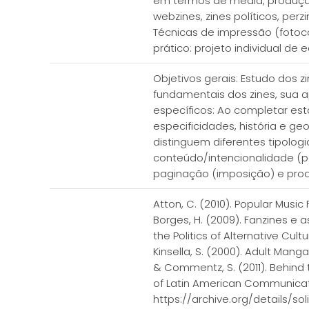
em termos de media, produção,
webzines, zines políticos, pe
Técnicas de impressão (fotocó
prático: projeto individual de 
Objetivos gerais: Estudo dos 
fundamentais dos zines, sua a
específicos: Ao completar est
especificidades, história e ge
distinguem diferentes tipolog
conteúdo/intencionalidade (po
paginação (imposição) e produ
Atton, C. (2010). Popular Music
Borges, H. (2009). Fanzines e
the Politics of Alternative Cu
Kinsella, S. (2000). Adult Mang
& Commentz, S. (2011). Behind t
of Latin American Communicatio
https://archive.org/details/sol