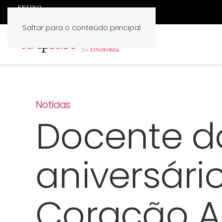
Saltar para o conteúdo principal
Notícias
Docente do
aniversári
Coração A