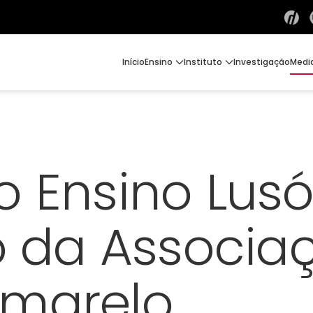
Início
Ensino
Instituto
Investigação
Medi
 Ensino Lusóf
o da Associa
marelo