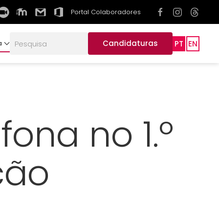
Portal Colaboradores
Candidaturas
PT
EN
a
ona no 1.º
ção