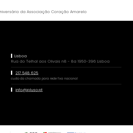
 aniversário da Associação Coração Amarelo
Lisboa
Rua do Telhal aos Olivais n8 - 8a 1950-396 Lisboa
217 548 625
custo da chamada para rede fixa nacional
info@ipluso.pt