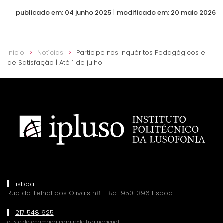
|
publicado em: 04 junho 2025
modificado em: 20 maio 2026
Início
Notícias
Participe nos Inquéritos Pedagógicos e
de Satisfação | Até 1 de julho
Lisboa
Rua do Telhal aos Olivais n8 - 8a 1950-396 Lisboa
217 548 625
custo da chamada para rede fixa nacional