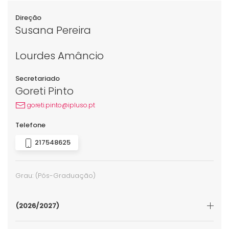
Direção
Susana Pereira
Lourdes Amâncio
Secretariado
Goreti Pinto
goreti.pinto@ipluso.pt
Telefone
217548625
Grau:
(Pós-Graduação)
(2026/2027)