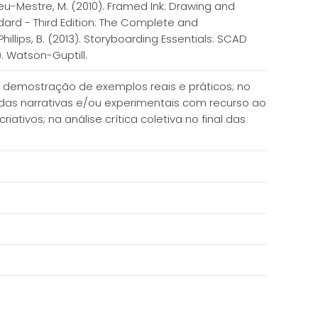
eu-Mestre, M. (2010). Framed Ink: Drawing and
ndard - Third Edition: The Complete and
hillips, B. (2013). Storyboarding Essentials: SCAD
. Watson-Guptill.
emostração de exemplos reais e práticos; no
as narrativas e/ou experimentais com recurso ao
tivos; na análise crítica coletiva no final das