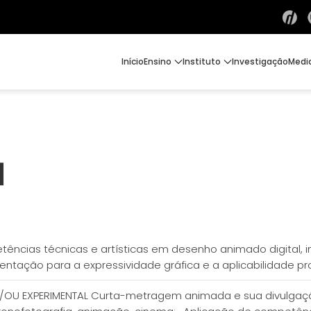
Início
Ensino
Instituto
Investigação
Medi
l
tências técnicas e artísticas em desenho animado digital, i
tação para a expressividade gráfica e a aplicabilidade pro
U EXPERIMENTAL Curta-metragem animada e sua divulgação .