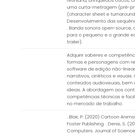
retiniana, brinquedos óticos,
uma curta-metragem (pré-prod
(character sheet e turnaround)
Desenvolvimento das sequência
. Banda sonora open-source, di
para o pequeno e o grande ec
trailer).
Adquirir saberes e competênc
formas e personagens com re
software de edição não-linear
narrativos, cinéticos e visua
conteúdos audiovisuais, bem 
ideias. A abordagem aos cont
competências técnicas e faci
no mercado de trabalho.
. Blair, P. (2020) Cartoon Anim
Foster Publishing. . Denis, S. 
Computers. Journal of Science a