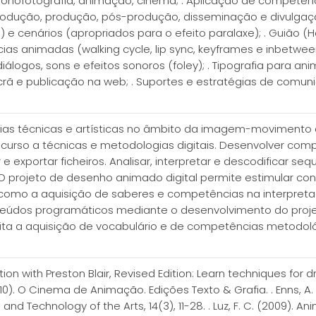
 cronofotografia, animação, cinema; . Aplicação de competên
ução, produção, pós-produção, disseminação e divulgação);
 e cenários (apropriados para o efeito paralaxe); . Guião (H
s animadas (walking cycle, lip sync, keyframes e inbetwee
álogos, sons e efeitos sonoros (foley); . Tipografia para ani
rã e publicação na web; . Suportes e estratégias de comun
ias técnicas e artísticas no âmbito da imagem-movimento 
curso a técnicas e metodologias digitais. Desenvolver c
 e exportar ficheiros. Analisar, interpretar e descodificar 
is. O projeto de desenho animado digital permite estimular
como a aquisição de saberes e competências na interpretaçã
eúdos programáticos mediante o desenvolvimento do proje
lita a aquisição de vocabulário e de competências metodol
ation with Preston Blair, Revised Edition: Learn techniques fo
(2010). O Cinema de Animação. Edições Texto & Grafia. . Enns, 
nd Technology of the Arts, 14(3), 11-28. . Luz, F. C. (2009). 