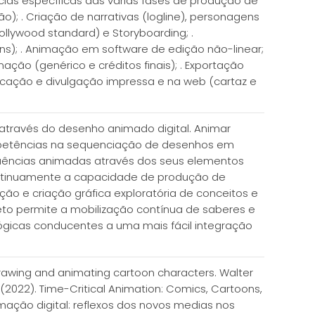
cias específicas das várias fases de produção de
 . Criação de narrativas (logline), personagens
ollywood standard) e Storyboarding; .
ns); . Animação em software de edição não-linear;
mação (genérico e créditos finais); . Exportação
icação e divulgação impressa e na web (cartaz e
através do desenho animado digital. Animar
ompetências na sequenciação de desenhos em
sequências animadas através dos seus elementos
 continuamente a capacidade de produção de
o e criação gráfica exploratória de conceitos e
to permite a mobilização contínua de saberes e
ógicas conducentes a uma mais fácil integração
r drawing and animating cartoon characters. Walter
A. (2022). Time-Critical Animation: Comics, Cartoons,
Animação digital: reflexos dos novos medias nos