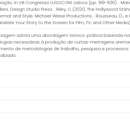
ação. In VIII Congresso LUSOCOM. Lisboa (pp. 919-936). . Mat
lers. Design Studio Press. . Riley, C.(2021). The Hollywood Sta
ormat and Style. Michael Wiese Productions. . Rousseau, D., e P
nslate Your Story to the Screen for Film, TV, and Other Media)
izagem adota uma abordagem teórico-prática baseada na d
logias necessárias à produção de curtas-metragens animad
mento de metodologias de trabalho, pesquisa e processos cria
alizado.