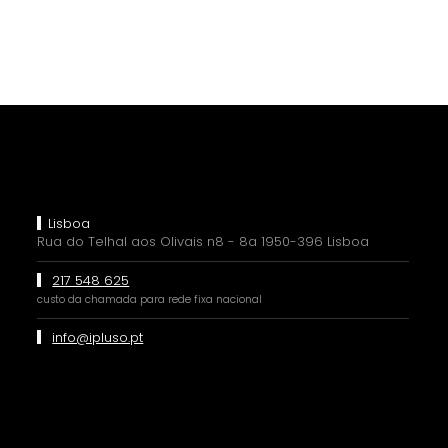
Lisboa
Rua do Telhal aos Olivais n8 - 8a 1950-396 Lisboa
217 548 625
custo da chamada para rede fixa nacional
info@ipluso.pt