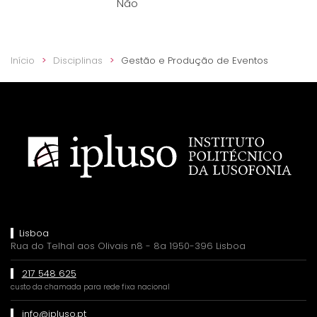
Não
Início
Disciplinas
Gestão e Produção de Eventos
Lisboa
Rua do Telhal aos Olivais n8 - 8a 1950-396 Lisboa
217 548 625
custo da chamada para rede fixa nacional
info@ipluso.pt