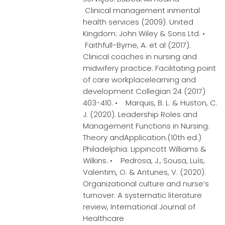
Clinical management inmental
health services (2009). United
Kingdom: John Wiley & Sons Ltd. •
Faithfull-Byrne, A. et al (2017).
Clinical coaches in nursing and
midwifery practice: Facilitating point
of care workplacelearning and
development Collegian 24 (2017)
403-410. • Marquis, B. L. & Huston, C.
J. (2020). Leadership Roles and
Management Functions in Nursing:
Theory andApplication.(10th ed.)
Philadelphia: Lippincott Williams &
Wilkins. • Pedrosa, J., Sousa, Luís,
Valentim, O. & Antunes, V. (2020):
Organizational culture and nurse’s
turnover: A systematic literature
review, International Journal of
Healthcare