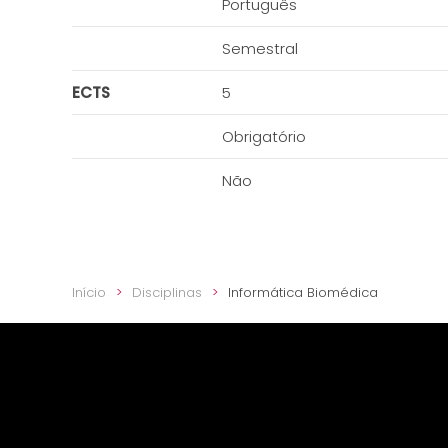
Português
Semestral
ECTS
5
Obrigatório
Não
Início
Disciplinas
Informática Biomédica