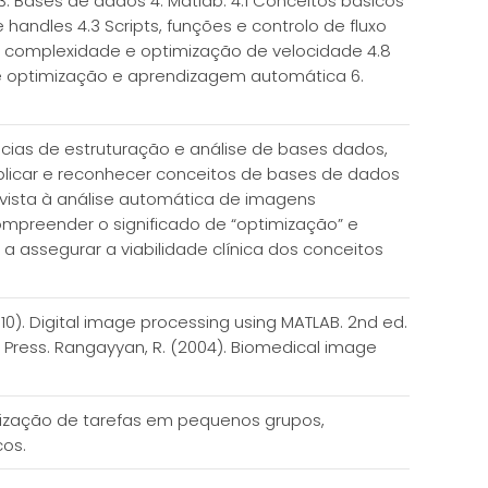
 3. Bases de dados 4. Matlab: 4.1 Conceitos básicos
 handles 4.3 Scripts, funções e controlo de fluxo
de complexidade e optimização de velocidade 4.8
s de optimização e aprendizagem automática 6.
cias de estruturação e análise de bases dados,
plicar e reconhecer conceitos de bases de dados
ista à análise automática de imagens
mpreender o significado de “optimização” e
 assegurar a viabilidade clínica dos conceitos
2010). Digital image processing using MATLAB. 2nd ed.
RC Press. Rangayyan, R. (2004). Biomedical image
alização de tarefas em pequenos grupos,
cos.