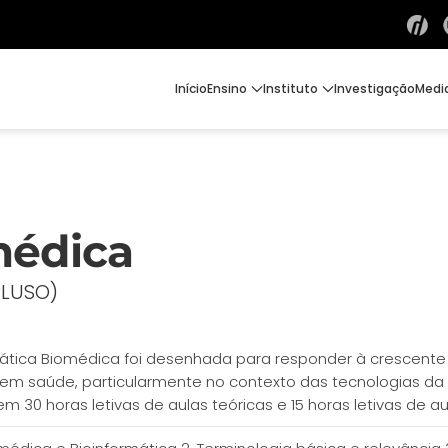
Início
Ensino
Instituto
Investigação
Medi
médica
PLUSO)
rmática Biomédica foi desenhada para responder à crescent
s em saúde, particularmente no contexto das tecnologias d
em 30 horas letivas de aulas teóricas e 15 horas letivas de au