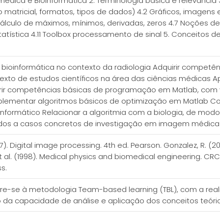
omédica e Bioinformática 2. Terminologia básica e relevância
 matricial, formatos, tipos de dados) 4.2 Gráficos, imagens e
 Cálculo de máximos, mínimos, derivadas, zeros 4.7 Noções 
estatística 4.11 Toolbox processamento de sinal 5. Conceito
bioinformática no contexto da radiologia Adquirir competên
xto de estudos científicos na área das ciências médicas A
ir competências básicas de programação em Matlab, com v
plementar algoritmos básicos de optimização em Matlab Co
formático Relacionar a algoritmia com a biologia, de modo a
didos a casos concretos de investigação em imagem médica
17). Digital image processing. 4th ed. Pearson. Gonzalez, R. (
 et al. (1998). Medical physics and biomedical engineering. C
ss.
orre-se à metodologia Team-based learning (TBL), com a re
 da capacidade de análise e aplicação dos conceitos teóri