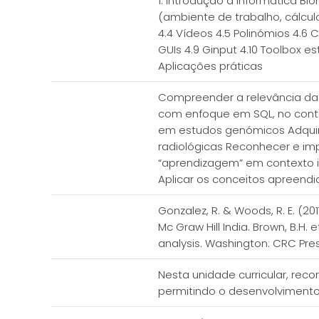
1. Introdução à Informática Bi
(ambiente de trabalho, cálculo
4.4 Vídeos 4.5 Polinómios 4.6
GUIs 4.9 Ginput 4.10 Toolbox 
Aplicações práticas
Compreender a relevância da 
com enfoque em SQL, no conte
em estudos genómicos Adquir
radiológicas Reconhecer e im
“aprendizagem” em contexto in
Aplicar os conceitos apreen
Gonzalez, R. & Woods, R. E. (20
Mc Graw Hill India. Brown, B.H.
analysis. Washington: CRC Pre
Nesta unidade curricular, rec
permitindo o desenvolvimento