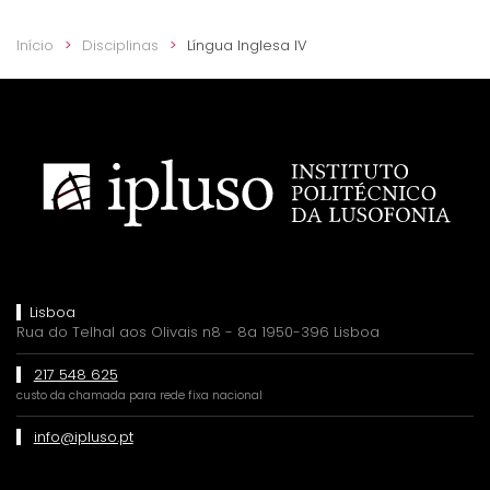
Início
Disciplinas
Língua Inglesa IV
Lisboa
Rua do Telhal aos Olivais n8 - 8a 1950-396 Lisboa
217 548 625
custo da chamada para rede fixa nacional
info@ipluso.pt