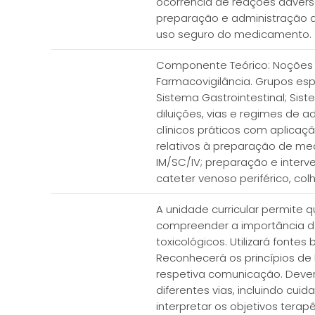
ocorrência de reações adver
preparação e administração 
uso seguro do medicamento.
Componente Teórico: Noções b
Farmacovigilância. Grupos espe
Sistema Gastrointestinal; Si
diluições, vias e regimes de 
clínicos práticos com aplica
relativos à preparação de med
IM/SC/IV; preparação e inte
cateter venoso periférico, co
A unidade curricular permite
compreender a importância da 
toxicológicos. Utilizará fonte
Reconhecerá os princípios de
respetiva comunicação. Dever
diferentes vias, incluindo cu
interpretar os objetivos ter