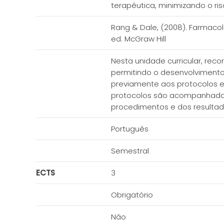
terapêutica, minimizando o ris
Rang & Dale, (2008). Farmacol
ed. McGraw Hill
Nesta unidade curricular, rec
permitindo o desenvolvimento
previamente aos protocolos ex
protocolos são acompanhados 
procedimentos e dos resultad
Português
Semestral
ECTS
3
Obrigatório
Não