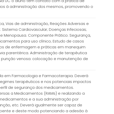
a UC o aluno tem contato com a prática de
ios à administração dos mesmos, promovendo o
a, Vias de administração, Reações Adversas e
e: Sistema Cardiovascular; Doenças Infeciosas;
ão e Menopausa. Componente Prático: Segurança,
icamentos para uso clínico; Estudo de casos
dados de enfermagem e práticas em manequim
via parentérica. Administração de terapêutica
de punção venosa: colocação e manutenção de
sada em Farmacologia e Farmacoterapia. Deverá
 regimes terapêuticos e nos potenciais impactos
o perfil de segurança dos medicamentos.
ersas a Medicamentos (RAMs) e realizando a
 medicamentos e a sua administração por
punção, etc. Deverá igualmente ser capaz de
o doente e deste modo potenciando a adesão à