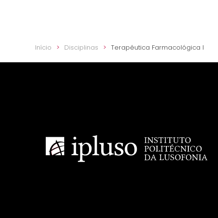
Início
Disciplinas
Terapêutica Farmacológica I