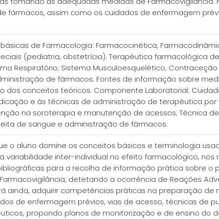
sas tomando as adequadas medidas de Farmacovigilância. N
de fármacos, assim como os cuidados de enfermagem prév
ásicas de Farmacologia: Farmacocinética, Farmacodinâmic
ciais (pediatria, obstetrícia). Terapêutica farmacológica d
stema Respiratório; Sistema Musculoesquelético; Contraceç
administração de fármacos; Fontes de informação sobre med
ção dos conceitos teóricos. Componente Laboratorial: Cui
icação e às técnicas de administração de terapêutica por 
rvenção na soroterapia e manutenção de acessos; Técnica 
lheita de sangue e administração de fármacos.
 que o aluno domine os conceitos básicos e terminologia u
variabilidade inter-individual no efeito farmacológico, nos
s bibliográficas para a recolha de informação prática sobre 
 Farmacovigilância, detetando a ocorrência de Reações Adv
á ainda, adquirir competências práticas na preparação de
idados de enfermagem prévios, vias de acesso, técnicas de 
apêuticos, propondo planos de monitorização e de ensino d