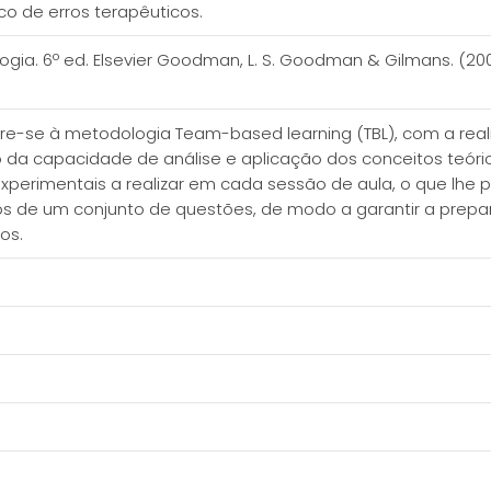
co de erros terapêuticos.
ogia. 6º ed. Elsevier Goodman, L. S. Goodman & Gilmans. (2
orre-se à metodologia Team-based learning (TBL), com a re
 da capacidade de análise e aplicação dos conceitos teóri
perimentais a realizar em cada sessão de aula, o que lhe p
de um conjunto de questões, de modo a garantir a prepara
os.