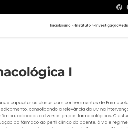
Início
Ensino
Instituto
Investigação
Medi
acológica I
etende capacitar os alunos com conhecimentos de Farmacol
medicamento, consolidando a relevância da UC na interven
âmica, aplicados a diversos grupos farmacológicos. O estu
ção do fármaco ao perfil clínico do doente, à via e regim