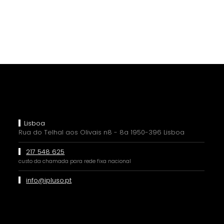
Lisboa
Rua do Telhal aos Olivais n8 - 8a 1950-396 Lisboa
217 548 625
custo da chamada para rede fixa nacional
info@ipluso.pt