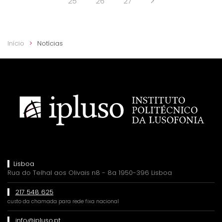
25
26
27
Início
Notícias
Lisboa
Rua do Telhal aos Olivais n8 - 8a 1950-396 Lisboa
217 548 625
custo da chamada para rede fixa nacional
info@ipluso.pt