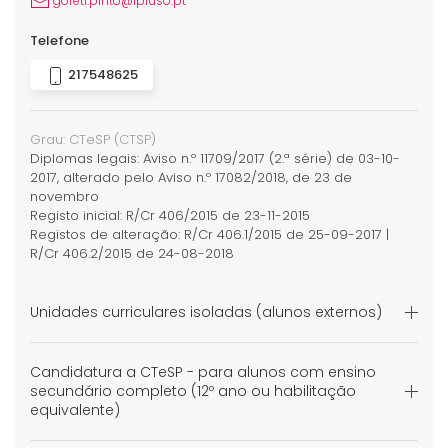
goreti.pinto@ipluso.pt
Telefone
217548625
Grau:
CTeSP
(CTSP)
Diplomas legais: Aviso n.º 11709/2017 (2.ª série) de 03-10-
2017, alterado pelo Aviso n.º 17082/2018, de 23 de
novembro
Registo inicial: R/Cr 406/2015 de 23-11-2015
Registos de alteração: R/Cr 406.1/2015 de 25-09-2017 |
R/Cr 406.2/2015 de 24-08-2018
Unidades curriculares isoladas (alunos externos)
Candidatura a CTeSP - para alunos com ensino
secundário completo (12º ano ou habilitação
equivalente)